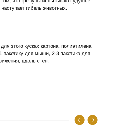
 том, что грызуны испытывают удушье,
ь наступает гибель животных.
ля этого кусках картона, полиэтилена
1 пакетику для мыши, 2-3 пакетика для
вижения, вдоль стен.