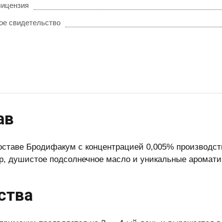
лицензия
ое свидетельство
ав
оставе Бродифакум с концентрацией 0,005% производства
ар, душистое подсолнечное масло и уникальные аромати
ства