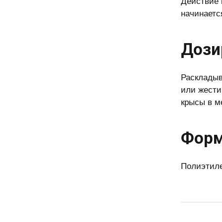
Действие 
начинаетс
Дози
Раскладыв
или жести
крысы в м
Форм
Полиэтиле