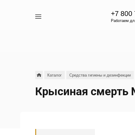
+7 800
Например,
Работаем для
гамавит
Найти
везде
Каталог
Средства гигиены и дезинфекции
Крысиная смерть №