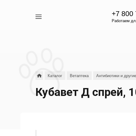
+7 800
Например,
Работаем для
гамавит
Найти
везде
Каталог
Ветаптека
Антибиотики и други
Кубавет Д спрей, 