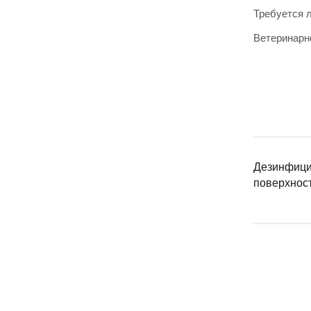
Требуется 
Ветеринарн
Дезинфицир
поверхност
РЕЦЕПТУРН
РЕЦЕПТУ