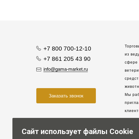
Торгов
+7 800 700-12-10
из вед
+7 861 205 43 90
сфере 
info@gama-market.ru
ветер
средст
животн
Мы раб
Заказать звонок
пригла
клиент
взаимо
партне
Сайт использует файлы Cookie