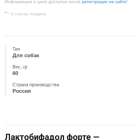
Информация о цене доступна после
регистрации на сайте
!
К списку товаров
Тип
Для собак
Вес, гр
60
Страна производства
Россия
Лактобифадол форте —