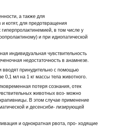
нности, а также для
 и котят, для предотвращения
 гиперпролактинемией, в том числе у
ропролактиному) и при идиопатической
ная индивидуальная чувствительность
печеночная недостаточность в анамнезе.
и вводят принудительно с помощью
зе 0,1 мл на 1 кг массы тела животного.
тковременная потеря сознания, отек
чувствительных животных воз- можно
и крапивницы. В этом случае применение
матической и десенсиби- лизирующей
ивация и однократная рвота, про- ходящие