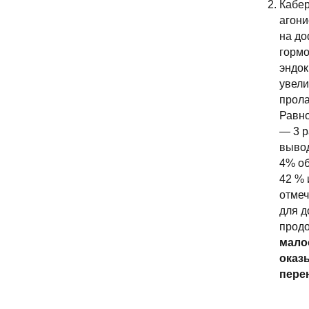
Кабер
агони
на до
гормо
эндок
увели
прола
Равно
— 3 р
вывод
4% об
42 % 
отмеч
для д
продо
мало
оказ
пере