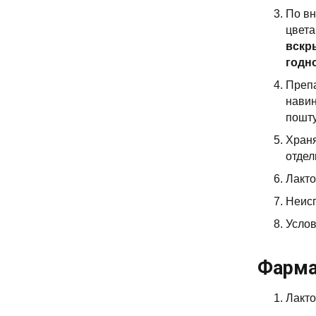
По вн
цвета
вскр
годн
Препа
навин
пошту
Храня
отдел
Лакто
Неисп
Услов
Фарма
Лакто