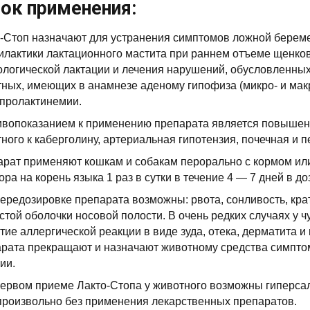
ок применения:
-Стоп назначают для устранения симптомов ложной береме
лактики лактационного мастита при раннем отъеме щенков
логической лактации и лечения нарушений, обусловленных
ных, имеющих в анамнезе аденому гипофиза (микро- и мак
пролактинемии.
вопоказанием к применению препарата является повышен
ного к каберголину, артериальная гипотензия, почечная и 
рат применяют кошкам и собакам перорально с кормом ил
ора на корень языка 1 раз в сутки в течение 4 — 7 дней в до
ередозировке препарата возможны: рвота, сонливость, кра
стой оболочки носовой полости. В очень редких случаях у 
тие аллергической реакции в виде зуда, отека, дерматита 
рата прекращают и назначают животному средства симпто
ии.
ервом приеме Лакто-Стопа у животного возможны гиперсал
роизвольно без применения лекарственных препаратов.