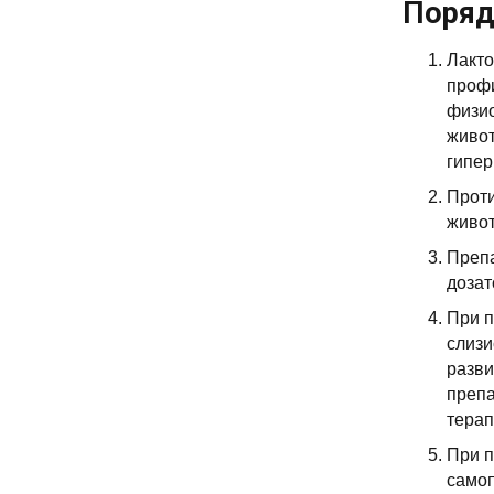
Поряд
Лакто
профи
физио
живот
гипер
Проти
живот
Препа
дозат
При п
слизи
разви
препа
терап
При п
самоп