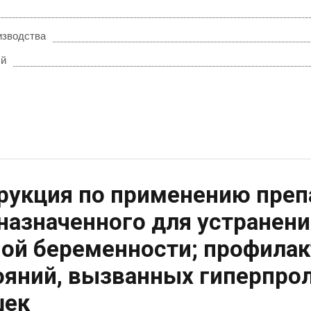
изводства
ый
рукция по применению пре
назначенного для устранен
ой беременности; профилак
ояний, вызванных гиперпрол
шек