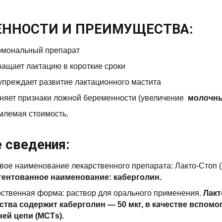
ЕННОСТИ И ПРЕИМУЩЕСТВА:
рмональный препарат
ащает лактацию в короткие сроки
преждает развитие лактационного мастита
няет признаки ложной беременности (увеличение
молочных
млемая стоимость.
 сведения:
вое наименование лекарственного препарата: Лакто-Стоп (L
тентованное наименование: каберголин.
ственная форма: раствор для орального применения.
Лакт
ства содержит каберголин — 50 мкг, в качестве вспом
ей цепи (MCТs).