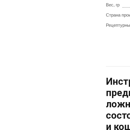
Вес, гр
Страна про
Рецептурн
Инст
пред
ложн
сост
и ко