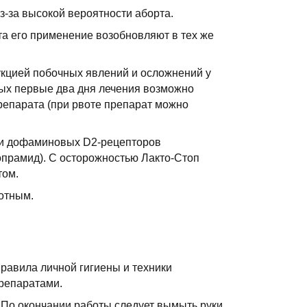
-за высокой вероятности аборта.
та его применение возобновляют в тех же
укцией побочных явлений и осложнений у
тных первые два дня лечения возможно
препарата (при рвоте препарат можно
ми дофаминовых D2-рецепторов
опрамид). С осторожностью Лакто-Стоп
том.
вотным.
равила личной гигиены и техники
репаратами.
. По окончании работы следует вымыть руки