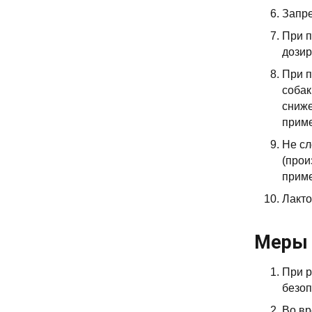
Запре
При п
дозир
При п
собак
сниже
приме
Не сл
(прои
прим
Лакто
Меры 
При р
безоп
Во вр