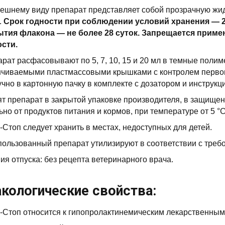
ешнему виду препарат представляет собой прозрачную жидк
.
Срок годности при соблюдении условий хранения — 2 
ытия флакона — не более 28 суток.
Запрещается примен
ости.
рат расфасовывают по 5, 7, 10, 15 и 20 мл в темные пол
чиваемыми пластмассовыми крышками с контролем первог
чно в картонную пачку в комплекте с дозатором и инструк
т препарат в закрытой упаковке производителя, в защищен
ьно от продуктов питания и кормов, при температуре от 5 °С
-Стоп следует хранить в местах, недоступных для детей.
ользованный препарат утилизируют в соответствии с треб
ия отпуска: без рецепта ветеринарного врача.
кологические свойства:
-Стоп относится к гипопролактинемическим лекарственным