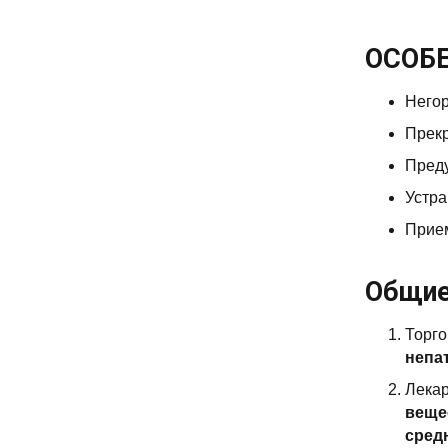
ОСОБ
Него
Прекр
Преду
Устра
Прие
Общие
Торго
непа
Лекар
веще
средн