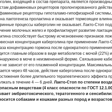
голин, входящий в состав препарата, является производны
стам дофаминовых рецепторов пролонгированного действ
фаминовые рецепторы гипоталамо-гипофизарной системы,
на лактогенеза пролактина и оказывает тормозящее влияни
ринные процессы каберголин не оказывает. Лакто-Стоп по
чение молочных желез и профилактирует развитие лактаци
ктина способствует быстрому исчезновению признаков лож
весная концентрация каберголина при применении Лакто-
аза концентрацию гормона после однократного применения
ится главным образом в виде метаболитов с мочой (22%) и
наружено в моче в неизмененной форме. Связывание кабе
и не зависит от его плазменной концентрации. Максималь
ается через 48 часов, действие каберголина после однокра
остижения более длительного терапевтического эффекта 
лжать в течение 4 — 6 дней.
Лакто-Стоп по степени возде
опасным веществам (4 класс опасности по ГОСТ 12.1.00
ывает эмбриотоксического, тератогенного и сенсибил
носится собаками и кошками разных пород и возрасто