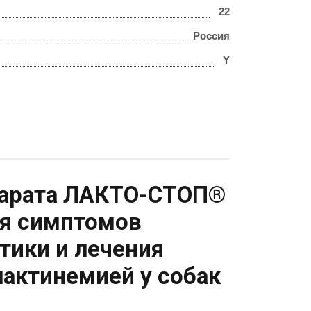
22
Россия
Y
парата ЛАКТО-СТОП®
ия симптомов
тики и лечения
актинемией у собак