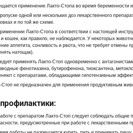
щается применение Лакто-Стопа во время беременности из
ропуске одной или нескольких доз лекарственного препара
овках и по той же схеме.
рименении Лакто-Стопа в соответствии с настоящей инстр
 и кошек, как правило, не наблюдается. У некоторых живо
ние аппетита, сонливость и рвота, что не требует отмены 
нять натощак).
едует применять Лакто-Стоп одновременно с антагониста
зводные фенотиазина, бутирофенона, тиоксантена, метокл
еняют с препаратами, обладающими гипотензивным эффек
-Стоп не предназначен для применения продуктивным жи
профилактики:
аботе с препаратом Лакто-Стоп следует соблюдать общие п
асности, предусмотренные при работе с лекарственными п
емя работы не разрешается курить, пить и принимать пищу