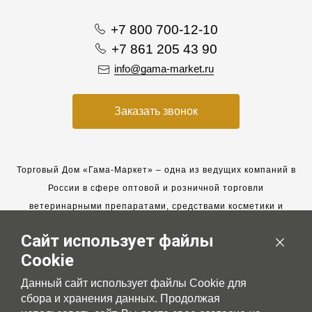
+7 800 700-12-10
+7 861 205 43 90
info@gama-market.ru
Заказать звонок
Торговый Дом «Гама-Маркет» – одна из ведущих компаний в
России в сфере оптовой и розничной торговли
ветеринарными препаратами, средствами косметики и
гигиены для животных.
Сайт использует файлы
Мы работаем с 2005 года. Мы приглашаем к сотрудничеству
Cookie
новых клиентов и всегда рассчитываем на взаимовыгодные,
долгосрочные партнерские отношения.
Данный сайт использует файлы Cookie для
сбора и хранения данных. Продолжая