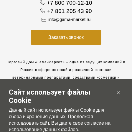
+7 800 700-12-10
+7 861 205 43 90
info@gama-market.ru
Заказать звонок
Торговый Дом «Гама-Маркет» – одна из ведущих компаний в
России в сфере оптовой и розничной торговли
ветеринарными препаратами, средствами косметики и
гигиены для животных.
Сайт использует файлы
Мы работаем с 2005 года. Мы приглашаем к сотрудничеству
Cookie
новых клиентов и всегда рассчитываем на взаимовыгодные,
долгосрочные партнерские отношения.
Данный сайт использует файлы Cookie для
сбора и хранения данных. Продолжая
использовать сайт, Вы даете свое согласие на
использование данных файлов.