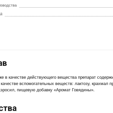
изводства
ый
ав
тке в качестве действующего вещества препарат содерж
 в качестве вспомогательных веществ: лактозу, крахмал 
аэросил, пищевую добавку «Аромат Говядины».
ства