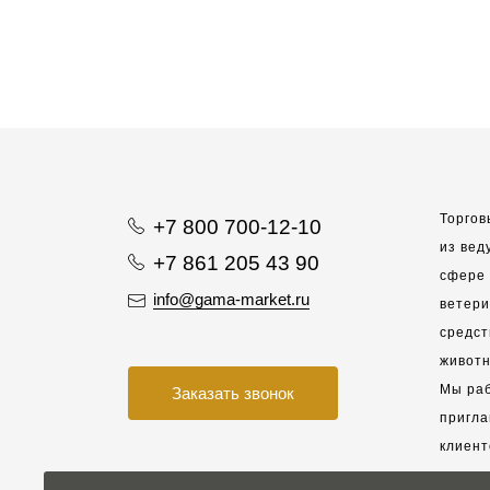
Торгов
+7 800 700-12-10
из вед
+7 861 205 43 90
сфере 
info@gama-market.ru
ветер
средст
животн
Мы раб
Заказать звонок
пригла
клиент
взаимо