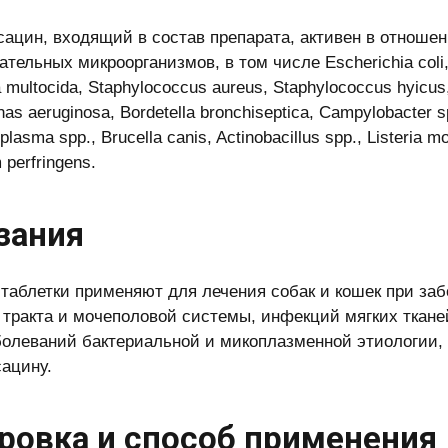
ацин, входящий в состав препарата, активен в отноше
тельных микроорганизмов, в том числе Escherichia coli, S
a multocida, Staphylococcus aureus, Staphylococcus hyicus, 
s aeruginosa, Bordetella bronchiseptica, Campylobacter s
plasma spp., Brucella canis, Actinobacillus spp., Listeria 
 perfringens.
зания
таблетки применяют для лечения собак и кошек при заб
 тракта и мочеполовой системы, инфекций мягких ткане
болеваний бактериальной и микоплазменной этиологии, 
ацину.
ровка и способ применения