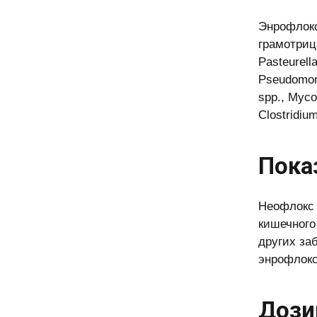
Энрофлокс
грамотрица
Pasteurell
Pseudomona
spp., Myco
Clostridium
Пока
Неофлокс 
кишечного
других за
энрофлокс
Дози