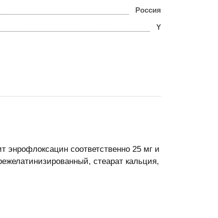
Россия
Y
ит энрофлоксацин соответственно 25 мг и
прежелатинизированный, стеарат кальция,