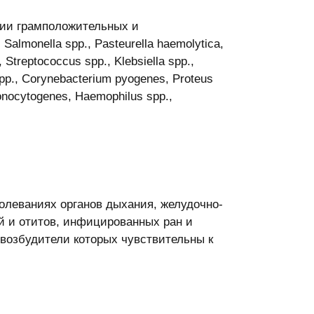
нии грамположительных и
almonella spp., Pasteurella haemolytica,
Streptococcus spp., Klebsiella spp.,
pp., Corynebacterium pyogenes, Proteus
monocytogenes, Haemophilus spp.,
олеваниях органов дыхания, желудочно-
й и отитов, инфицированных ран и
возбудители которых чувствительны к