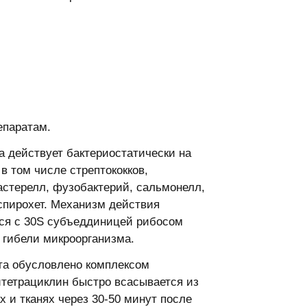
епаратам.
а действует бактериостатически на
 том числе стрептококков,
астерелл, фузобактерий, сальмонелл,
спирохет. Механизм действия
ься с 30S субъеддиницей рибосом
 гибели микроорганизма.
ата обусловлено комплексом
тетрациклин быстро всасывается из
 и тканях через 30-50 минут после