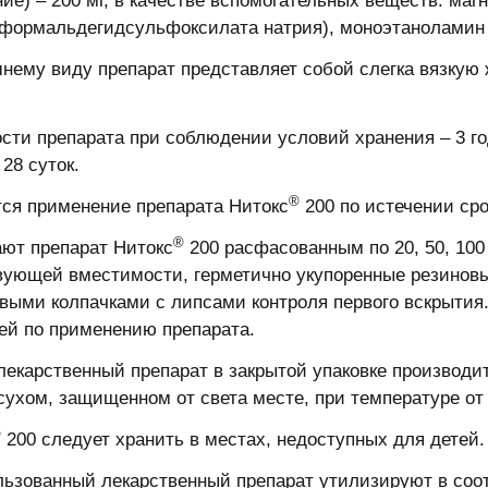
ние) – 200 мг, в качестве вспомогательных веществ: ма
(формальдегидсульфоксилата натрия), моноэтаноламин 
шнему виду препарат представляет собой слегка вязкую 
ости препарата при соблюдении условий хранения – 3 го
28 суток.
®
ся применение препарата Нитокс
200 по истечении сро
®
ают препарат Нитокс
200 расфасованным по 20, 50, 100
вующей вместимости, герметично укупоренные резинов
ыми колпачками с липсами контроля первого вскрытия
ей по применению препарата.
 лекарственный препарат в закрытой упаковке производит
 сухом, защищенном от света месте, при температуре от 
®
200 следует хранить в местах, недоступных для детей.
льзованный лекарственный препарат утилизируют в соо