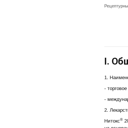
Рецептурн
I. О
1. Наимен
- торгово
- междуна
2. Лекарс
®
Нитокс
20