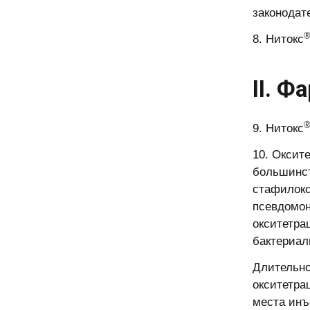
законодат
8. Нитокс
II. 
9. Нитокс
10. Оксит
большинст
стафилоко
псевдомон
окситетра
бактериал
Длительно
окситетра
места инъ