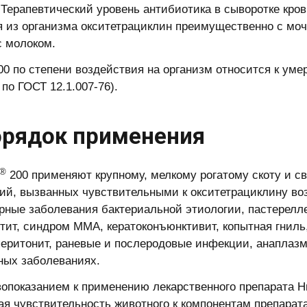
 Терапевтический уровень антибиотика в сыворотке крови
 из организма окситетрациклин преимущественно с моч
с молоком.
0 по степени воздействия на организм относится к уме
по ГОСТ 12.1.007-76).
 Порядок применения
®
200 применяют крупному, мелкому рогатому скоту и 
ий, вызванных чувствительными к окситетрациклину воз
рные заболевания бактериальной этиологии, пастерелле
стит, синдром ММА, кератоконъюнктивит, копытная гниль
перитонит, раневые и послеродовые инфекции, анаплазм
ных заболеваниях.
вопоказанием к применению лекарственного препарата Н
я чувствительность животного к компонентам препарат