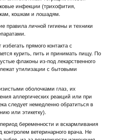
бковые инфекции (трихофития,
акам, кошкам и лошадям.
е правила личной гигиены и техники
епаратами.
избегать прямого контакта с
ется курить, пить и принимать пищу. По
устые флаконы из-под лекарственного
длежат утилизации с бытовыми
лизистыми оболочками глаз, их
ения аллергических реакций или при
ека следует немедленно обратиться в
нию или этикетку).
 период беременности и вскармливания
 контролем ветеринарного врача. Не
 зубов, из-за возможности изменения