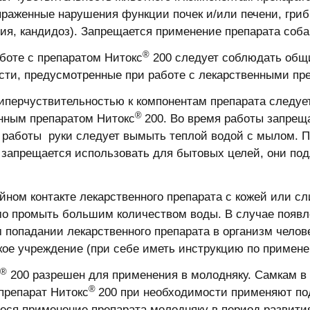
ыраженные нарушения функции почек и/или печени, гри
ия, кандидоз). Запрещается применение препарата соб
®
аботе с препаратом Нитокс
200 следует соблюдать общи
сти, предусмотренные при работе с лекарственными пр
иперчуствительностью к компонентам препарата следует 
®
нным препаратом Нитокс
200. Во время работы запреща
 работы руки следует вымыть теплой водой с мылом. П
 запрещается использовать для бытовых целей, они по
йном контакте лекарственного препарата с кожей или с
о промыть большим количеством воды. В случае появл
 попадании лекарственного препарата в организм челов
ое учреждение (при себе иметь инструкцию по примене
®
200 разрешен для применения в молодняку. Самкам в
®
препарат Нитокс
200 при необходимости применяют под
еся применение препарата молодняку в период развития