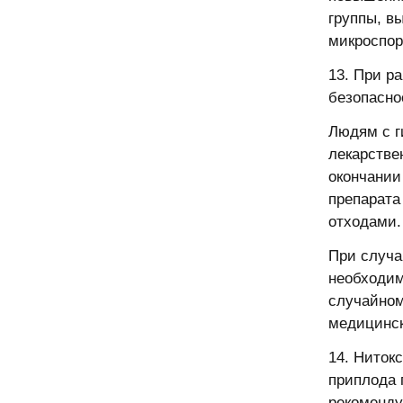
группы, в
микроспор
13. При р
безопасно
Людям с г
лекарстве
окончании
препарата
отходами.
При случа
необходим
случайном
медицинск
14. Нитокс
приплода 
рекоменду