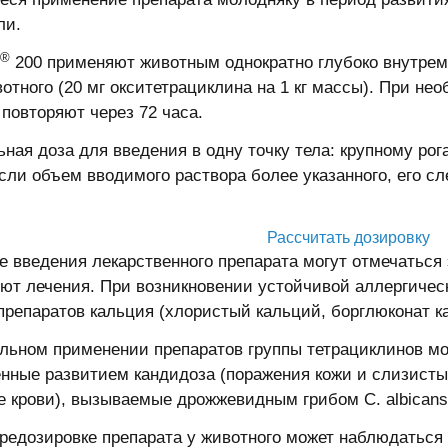
ли.
®
200 применяют животным однократно глубоко внутремы
отного (20 мг окситетрациклина на 1 кг массы). При не
 повторяют через 72 часа.
ная доза для введения в одну точку тела: крупному рог
Если объем вводимого раствора более указанного, его с
Рассчитать дозировку
те введения лекарственного препарата могут отмечаться
уют лечения. При возникновении устойчивой аллергичес
препаратов кальция (хлористый кальций, борглюконат к
льном применении препаратов группы тетрациклинов мо
нные развитием кандидоза (поражения кожи и слизистых
е крови), вызываемые дрожжевидным грибом C. albicans
ередозировке препарата у животного может наблюдаться 