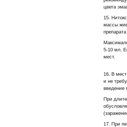
цвета эма
15. Нитокс
массы жив
препарата
Максималь
5-10 мл. 
мест.
16. В мес
и не треб
введение 
При длите
обусловле
(заражени
17. При п