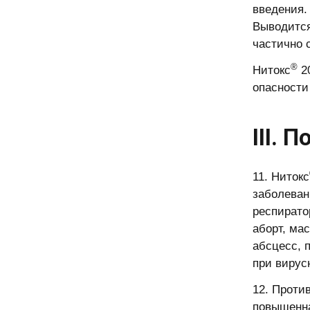
введения.
Выводится
частично 
®
Нитокс
20
опасности 
III.
11. Нитокс
заболеван
респирато
аборт, ма
абсцесс, 
при вирус
12. Проти
повышенна