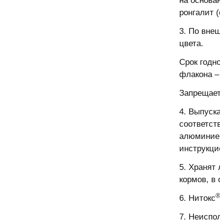
на основа
ронгалит 
3. По вне
цвета.
Срок годн
флакона – 
Запрещает
4. Выпуск
соответст
алюминиев
инструкци
5. Хранят
кормов, в
6. Нитокс
7. Неиспо