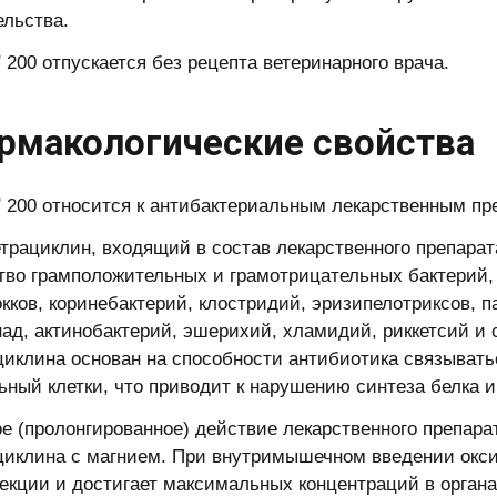
ельства.
®
200 отпускается без рецепта ветеринарного врача.
Фармакологические свойства
®
200 относится к антибактериальным лекарственным пр
етрациклин, входящий в состав лекарственного препарат
во грамположительных и грамотрицательных бактерий, в
кков, коринебактерий, клостридий, эризипелотриксов, п
ад, актинобактерий, эшерихий, хламидий, риккетсий и 
циклина основан на способности антибиотика связыват
ьный клетки, что приводит к нарушению синтеза белка и
е (пролонгированное) действие лекарственного препар
циклина с магнием. При внутримышечном введении окси
екции и достигает максимальных концентраций в органах