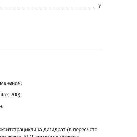
Y
именения:
itox 200);
н.
кситетрациклина дигидрат (в пересчете