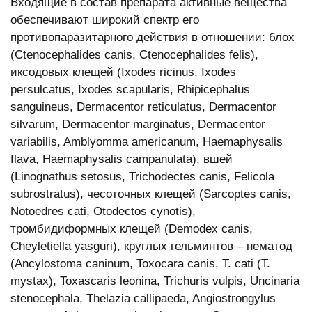
Входящие в состав препарата активные вещества
обеспечивают широкий спектр его
противопаразитарного действия в отношении: блох
(Ctenocephalides canis, Ctenocephalides felis),
иксодовых клещей (Ixodes ricinus, Ixodes
persulcatus, Ixodes scapularis, Rhipicephalus
sanguineus, Dermacentor reticulatus, Dermacentor
silvarum, Dermacentor marginatus, Dermacentor
variabilis, Amblyomma americanum, Haemaphysalis
flava, Haemaphysalis campanulata), вшей
(Linognathus setosus, Trichodectes canis, Felicola
subrostratus), чесоточных клещей (Sarcoptes canis,
Notoedres cati, Otodectos cynotis),
тромбидиформных клещей (Demodex canis,
Cheyletiella yasguri), круглых гельминтов – нематод
(Ancylostoma caninum, Toxocara canis, T. cati (T.
mystax), Toxascaris leonina, Trichuris vulpis, Uncinaria
stenocephala, Thelazia callipaeda, Angiostrongylus