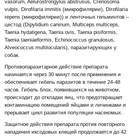
vasorum, Aelurostrongylus abstrusus, Crenosoma
vulpis, Dirofilaria immitis (микрофилярии), Dirofilaria
repens (микрофилярии)) и ленточных гельминтов –
цестод (Dipylidium caninum, Multiceps multiceps,
Taenia hydatigena, Taenia ovis, Taenia pisiformis,
Taenia taeniaeformis, Echinococcus granulosus,
Alveococcus multilocularis), паразитирующих у
собак.
Противопаразитарное действие препарата
начинается через 30 минут после применения и
обеспечивает гибель паразитов в течение 24-48
часов. Гибель блох, появившихся на животном,
происходит до откладки яиц, что предотвращает
контаминацию помещений яйцами и личинками и
прерывает цикл развития популяции насекомых.
Защитное действия препарата против повторного
нападения иксодовых клещей продолжается до 42