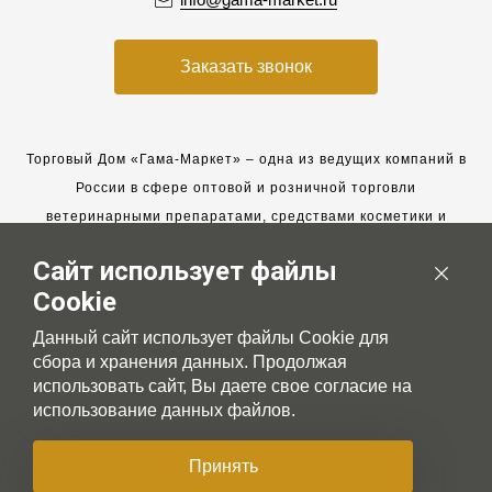
Заказать звонок
Торговый Дом «Гама-Маркет» – одна из ведущих компаний в
России в сфере оптовой и розничной торговли
ветеринарными препаратами, средствами косметики и
гигиены для животных.
Сайт использует файлы
Мы работаем с 2005 года. Мы приглашаем к сотрудничеству
Cookie
новых клиентов и всегда рассчитываем на взаимовыгодные,
долгосрочные партнерские отношения.
Данный сайт использует файлы Cookie для
сбора и хранения данных. Продолжая
использовать сайт, Вы даете свое согласие на
использование данных файлов.
© 2007-2026 Gama-market LTD
Принять