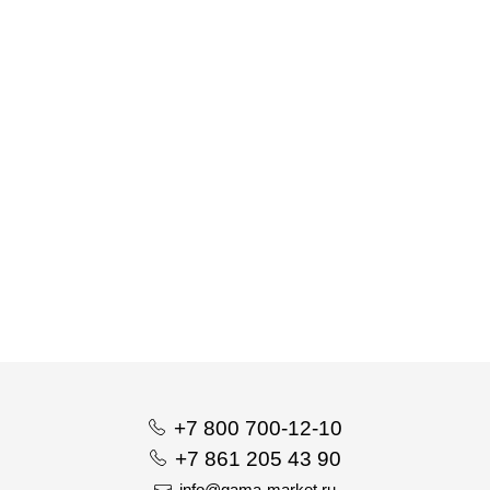
Вакдерм F, инструкция по применению
Астерион DHPPi L (упак/5 доз)
+7 800 700-12-10
+7 861 205 43 90
info@gama-market.ru