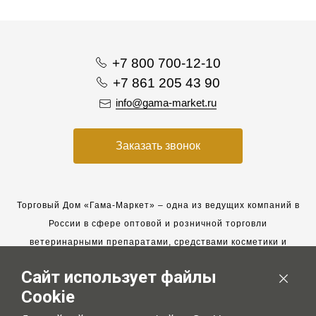
+7 800 700-12-10
+7 861 205 43 90
info@gama-market.ru
Заказать звонок
Торговый Дом «Гама-Маркет» – одна из ведущих компаний в
России в сфере оптовой и розничной торговли
ветеринарными препаратами, средствами косметики и
гигиены для животных.
Сайт использует файлы
Мы работаем с 2005 года. Мы приглашаем к сотрудничеству
Cookie
новых клиентов и всегда рассчитываем на взаимовыгодные,
долгосрочные партнерские отношения.