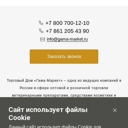
+7 800 700-12-10
+7 861 205 43 90
info@gama-market.ru
Заказать звонок
Торговый Дом «Гама-Маркет» – одна из ведущих компаний в
России в сфере оптовой и розничной торговли
ветеринарными препаратами, средствами косметики и
гигиены для животных.
Сайт использует файлы
Мы работаем с 2005 года. Мы приглашаем к сотрудничеству
Cookie
новых клиентов и всегда рассчитываем на взаимовыгодные,
долгосрочные партнерские отношения.
Данный сайт использует файлы Cookie для