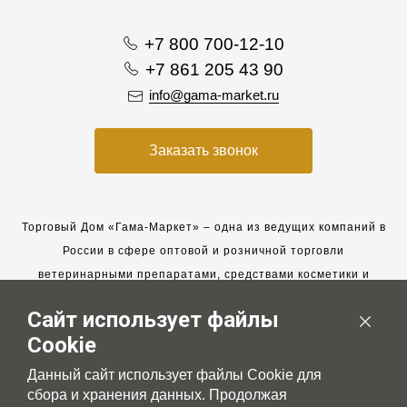
+7 800 700-12-10
+7 861 205 43 90
info@gama-market.ru
Заказать звонок
Торговый Дом «Гама-Маркет» – одна из ведущих компаний в
России в сфере оптовой и розничной торговли
ветеринарными препаратами, средствами косметики и
гигиены для животных.
Сайт использует файлы
Мы работаем с 2005 года. Мы приглашаем к сотрудничеству
Cookie
новых клиентов и всегда рассчитываем на взаимовыгодные,
долгосрочные партнерские отношения.
Данный сайт использует файлы Cookie для
сбора и хранения данных. Продолжая