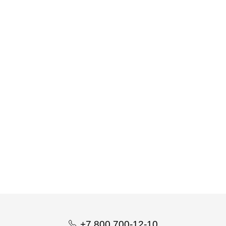
Рингера-Локка раствор, 100 мл БиАгро
+7 800 700-12-10