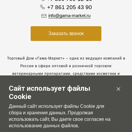
+7 861 205 43 90
info@gama-market.ru
Заказать звонок
Торговый Дом «Гама-Маркет» – одна из ведущих компаний в
России в сфере оптовой и розничной торговли
ветеринарными препаратами, средствами косметики и
гигиены для животных.
Сайт использует файлы
Мы работаем с 2005 года. Мы приглашаем к сотрудничеству
Cookie
новых клиентов и всегда рассчитываем на взаимовыгодные,
долгосрочные партнерские отношения.
Данный сайт использует файлы Cookie для
сбора и хранения данных. Продолжая
использовать сайт, Вы даете свое согласие на
использование данных файлов.