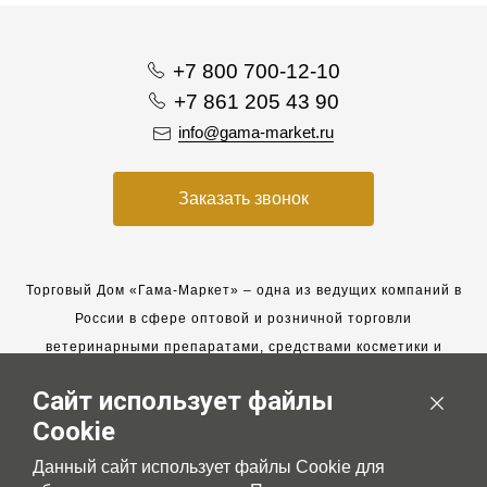
+7 800 700-12-10
+7 861 205 43 90
info@gama-market.ru
Заказать звонок
Торговый Дом «Гама-Маркет» – одна из ведущих компаний в
России в сфере оптовой и розничной торговли
ветеринарными препаратами, средствами косметики и
гигиены для животных.
Сайт использует файлы
Мы работаем с 2005 года. Мы приглашаем к сотрудничеству
Cookie
новых клиентов и всегда рассчитываем на взаимовыгодные,
долгосрочные партнерские отношения.
Данный сайт использует файлы Cookie для