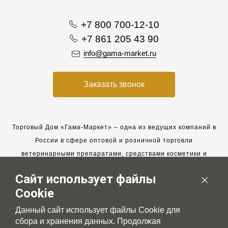
+7 800 700-12-10
+7 861 205 43 90
info@gama-market.ru
Заказать звонок
Торговый Дом «Гама-Маркет» – одна из ведущих компаний в
России в сфере оптовой и розничной торговли
ветеринарными препаратами, средствами косметики и
гигиены для животных.
Сайт использует файлы
Мы работаем с 2005 года. Мы приглашаем к сотрудничеству
Cookie
новых клиентов и всегда рассчитываем на взаимовыгодные,
долгосрочные партнерские отношения.
Данный сайт использует файлы Cookie для
сбора и хранения данных. Продолжая