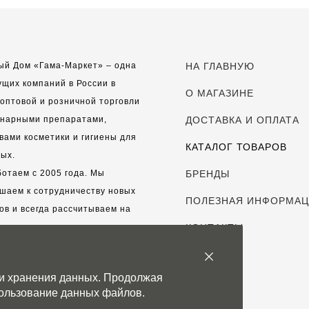
ый Дом «Гама-Маркет» – одна
НА ГЛАВНУЮ
ущих компаний в России в
О МАГАЗИНЕ
оптовой и розничной торговли
инарными препаратами,
ДОСТАВКА И ОПЛАТА
вами косметики и гигиены для
КАТАЛОГ ТОВАРОВ
ых.
отаем с 2005 года. Мы
БРЕНДЫ
шаем к сотрудничеству новых
ПОЛЕЗНАЯ ИНФОРМА
ов и всегда рассчитываем на
выгодные, долгосрочные
КОНТАКТЫ
рские отношения.
 и хранения данных. Продолжая
с дорог каждый клиент!
спользование данных файлов.