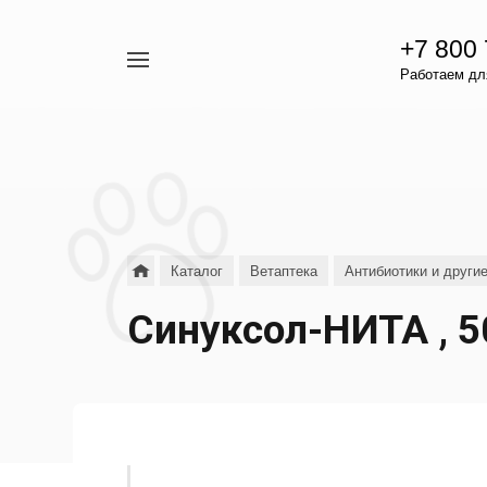
+7 800
Например,
Работаем для
гамавит
Найти
везде
Каталог
Ветаптека
Антибиотики и други
Синуксол-НИТА , 