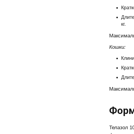
Кратк
Длите
кг.
Максималь
Кошки:
Клини
Кратк
Длите
Максималь
Форм
Телазол 1