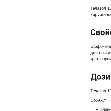
Телазол 1
хирургиче
Свой
Эффективн
диагности
кратковре
Дози
Телазол 1
Собаки:
Клини