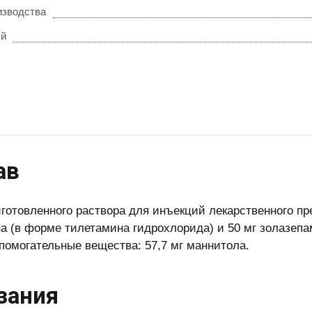
изводства
ый
ав
иготовленного раствора для инъекций лекарственного пр
а (в форме тилетамина гидрохлорида) и 50 мг золазепа
спомогательные вещества: 57,7 мг маннитола.
зания