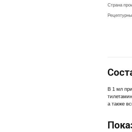
Страна про
Рецептурн
Сост
В 1 мл пр
тилетамин
а также в
Пока