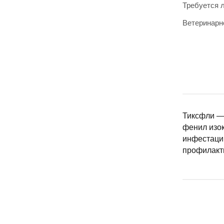
Требуется 
Ветеринарн
Тиксфли —
фенил изок
инфестации
профилакт