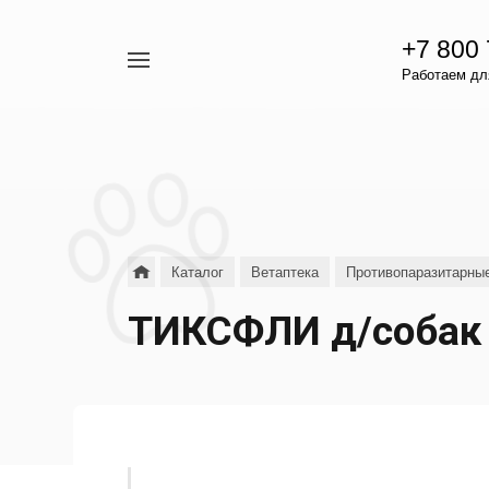
+7 800
Например,
Работаем для
гамавит
Найти
везде
Каталог
Ветаптека
Противопаразитарны
ТИКСФЛИ д/собак 4