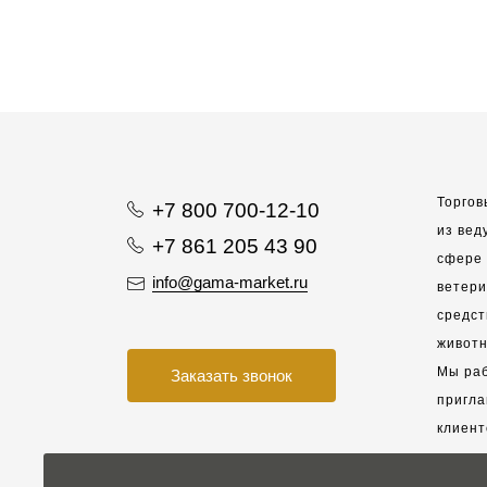
Торгов
+7 800 700-12-10
из вед
+7 861 205 43 90
сфере 
info@gama-market.ru
ветер
средст
животн
Мы раб
Заказать звонок
пригла
клиент
взаимо
партне