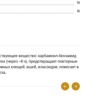
N
N
йствующее вещество: карбамоил‑бензамид
лох (через ~8 ч), предотвращает повторные
мных клещей, вшей, власоедов; помогает в
оза.