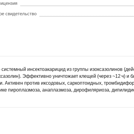
лицензия
ое свидетельство
 системный инсектоакарицид из группы изоксазолинов (де
сазолин). Эффективно уничтожает клещей (через ~12 ч) и б
. Активен против иксодовых, саркоптоидных, тромбидифор
ике пироплазмоза, анаплазмоза, дирофиляриоза, дипилиди