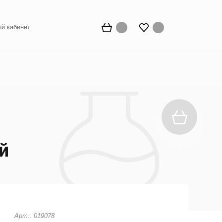
й кабинет
й
Арт.: 019078