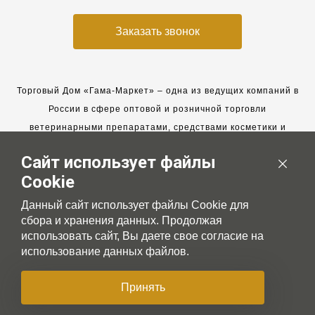
Заказать звонок
Торговый Дом «Гама-Маркет» – одна из ведущих компаний в
России в сфере оптовой и розничной торговли
ветеринарными препаратами, средствами косметики и
гигиены для животных.
Сайт использует файлы
Мы работаем с 2005 года. Мы приглашаем к сотрудничеству
Cookie
новых клиентов и всегда рассчитываем на взаимовыгодные,
долгосрочные партнерские отношения.
Данный сайт использует файлы Cookie для
сбора и хранения данных. Продолжая
использовать сайт, Вы даете свое согласие на
использование данных файлов.
© 2007-2026 Gama-market LTD
Принять