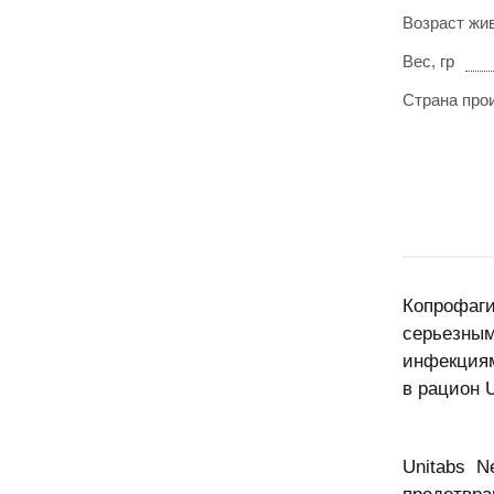
Возраст жи
Вес, гр
Страна про
Копрофаги
серьезным
инфекциям
в рацион 
Unitabs N