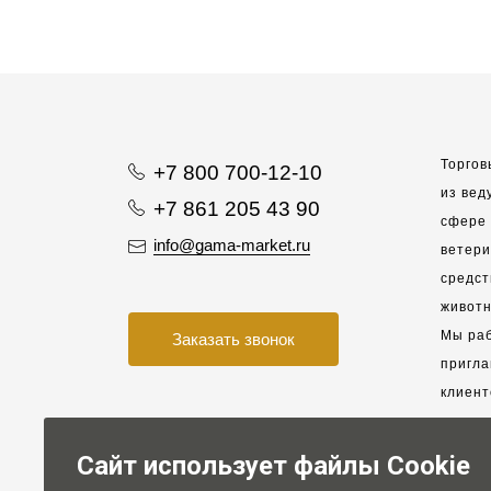
Торгов
+7 800 700-12-10
из вед
+7 861 205 43 90
сфере 
info@gama-market.ru
ветер
средст
животн
Мы раб
Заказать звонок
пригла
клиент
взаимо
партне
Сайт использует файлы Cookie