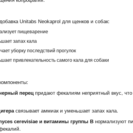
щения копрофагии.
добавка Unitabs Neokaprol для щенков и собак:
ализует пищеварение
шает запах кала
чает уборку последствий прогулок
шает привлекательность самого кала для собаки
компоненты:
 черный перец
придают фекалиям неприятный вкус, что 
игера
связывает аммиак и уменьшает запах кала.
yces cerevisiae
и
витамины группы В
нормализуют пи
фекалий.