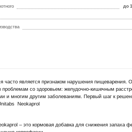
вотного
до 1
изводства
я часто является признаком нарушения пищеварения. О
 проблемам со здоровьем: желудочно-кишечным расстр
и и многим другим заболеваниям. Первый шаг к реше
Unitabs Neokaprol
eokaprol – это кормовая добавка для снижения запаха ф