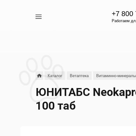
+7 800
Например,
Работаем для
гамавит
Найти
везде
Каталог
Ветаптека
Витаминно-минераль
ЮНИТАБС Neokapro
100 таб