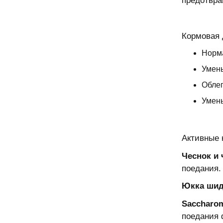
предотвра
Кормовая 
Норм
Умень
Облег
Умень
Активные 
Чеснок и
поедания.
Юкка шид
Saccharom
поедания 