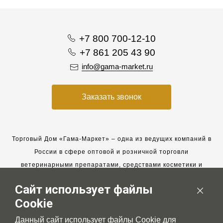
+7 800 700-12-10
+7 861 205 43 90
info@gama-market.ru
Заказать звонок
Торговый Дом «Гама-Маркет» – одна из ведущих компаний в
России в сфере оптовой и розничной торговли
ветеринарными препаратами, средствами косметики и
гигиены для животных.
Сайт использует файлы
Мы работаем с 2005 года. Мы приглашаем к сотрудничеству
Cookie
новых клиентов и всегда рассчитываем на взаимовыгодные,
долгосрочные партнерские отношения.
Данный сайт использует файлы Cookie для