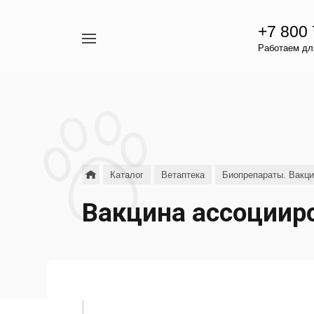
+7 800
Например,
Работаем для
гамавит
Найти
везде
Каталог
Ветаптека
Биопрепараты. Вакц
Вакцина ассоцииро