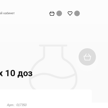
й кабинет
х 10 доз
Арт.: 017350