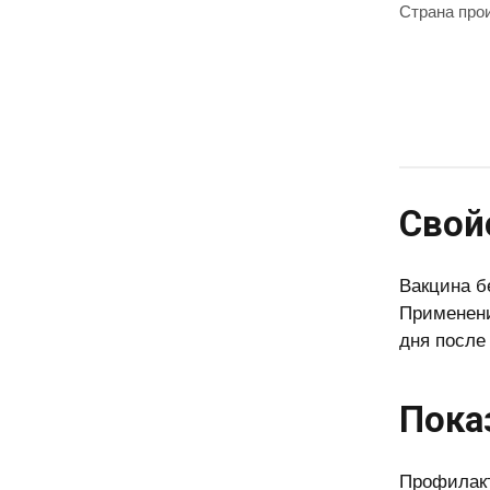
Страна про
Свой
Вакцина б
Применени
дня после
Пока
Профилакт