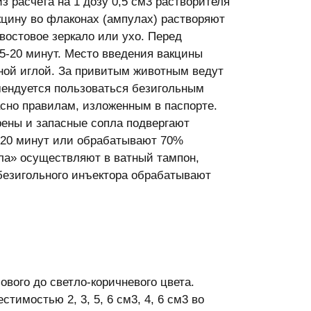
з расчета на 1 дозу 0,5 см3 растворителя
кцину во флаконах (ампулах) растворяют
хвостовое зеркало или ухо. Перед
5-20 минут. Место введения вакцины
ной иглой. За привитым животным ведут
мендуется пользоваться безигольным
сно правилам, изложенным в паспорте.
рены и запасные сопла подвергают
-20 минут или обрабатывают 70%
ела» осуществляют в ватный тампон,
безигольного инъектора обрабатывают
вого до светло-коричневого цвета.
тимостью 2, 3, 5, 6 см3, 4, 6 см3 во