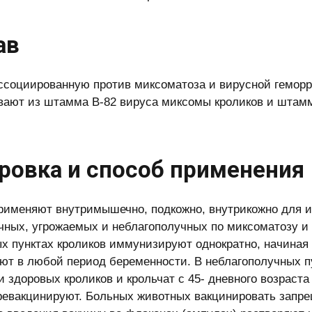
ав
ссоциированную против миксоматоза и вирусной геморр
вают из штамма В-82 вируса миксомы кроликов и штамм
ровка и способ применения
рименяют внутримышечно, подкожно, внутрикожно для 
чных, угрожаемых и неблагополучных по миксоматозу и 
х пунктах кроликов иммунизируют однократно, начиная 
ют в любой период беременности. В неблагополучных п
и здоровых кроликов и крольчат с 45- дневного возраст
ревакцинируют. Больных животных вакцинировать запр