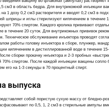
о введения вакцину во флаконах (ампулах) растворяют и
0,5 см3 в область бедра. Для внутрикожной инъекции ва
 на 1 дозу 0,2 см3 растворителя и вводят 0,2 см3 в под
ей шприцы и иглы стерилизуют кипячением в течение 1
руют 70% спиртом. Каждого кролика прививают отдель
е в течение 20 суток. Для внутрикожных прививок реко
м. Техническое обслуживание инъектора проводят согла
алом работы головку инъектора в сборе, плунжер, манд
ции кипячением в дистиллированной воде в течение 15
После сборки прокачку ннъектора и 2-3 пробных «выстр
 70% спиртом. После каждой инъекции вакцины сопло 
ем его на 1-3 секунды в 70 процентный спирт.
а выпуска
редставляет собой пористую сухую массу от бледно-розо
асфасовывают по 0,5, 1, 2 см3 в стерильные ампулы вмес