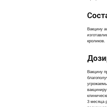
Сост
Вакцину а
изготавли
кроликов.
Дози
Вакцину п
благополу
угрожаемы
вакциниру
клиническ
3 месяца 