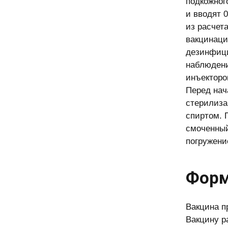
подкожног
и вводят 
из расчета
вакцинаци
дезинфици
наблюдени
инъекторо
Перед нач
стерилиза
спиртом. 
смоченный
погружени
Форм
Вакцина п
Вакцину р