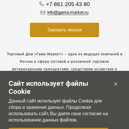
+7 861 205 43 90
info@gama-market.ru
Заказать звонок
Торговый Дом «Гама-Маркет» – одна из ведущих компаний в
России в сфере оптовой и розничной торговли
ветеринарными препаратами, средствами косметики и
гигиены для животных.
Сайт использует файлы
Мы работаем с 2005 года. Мы приглашаем к сотрудничеству
Cookie
новых клиентов и всегда рассчитываем на взаимовыгодные,
долгосрочные партнерские отношения.
Данный сайт использует файлы Cookie для
сбора и хранения данных. Продолжая
использовать сайт, Вы даете свое согласие на
использование данных файлов.