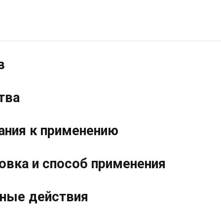
в
тва
ания к применению
овка и способ применения
ные действия