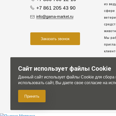
из вед
+7 861 205 43 90
сфере 
info@gama-market.ru
ветер
средст
животн
Мы раб
Заказать звонок
пригла
клиент
взаимо
партне
Сайт использует файлы Cookie
Данный сайт использует файлы Cookie для сбора
Для на
использовать сайт, Вы даете свое согласие на и
Принять
© 2007-2026 Gama-market LTD