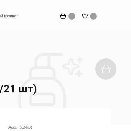
й кабинет
/21 шт)
Арт.: 019054