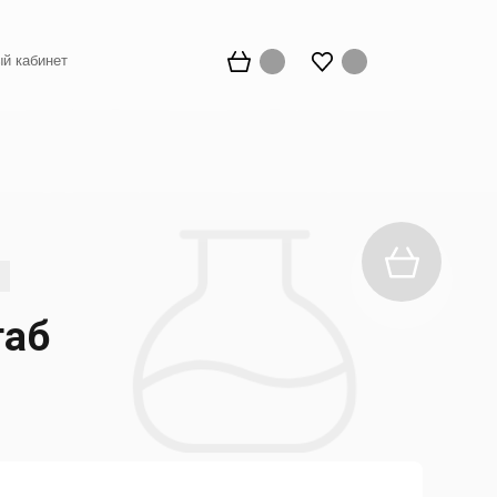
й кабинет
таб