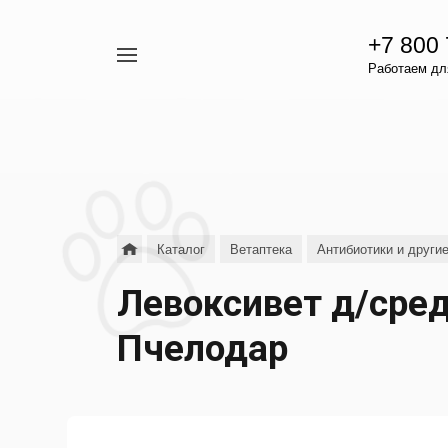
+7 800
Например,
Работаем для
гамавит
Найти
везде
Каталог
Ветаптека
Антибиотики и други
Левоксивет д/сред
Пчелодар