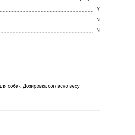
Y
N
N
для собак. Дозировка согласно весу