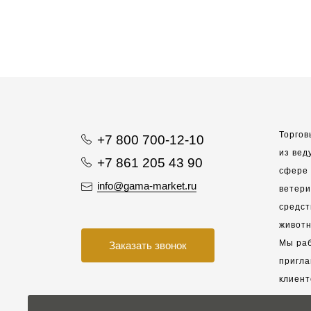
Торгов
+7 800 700-12-10
из вед
+7 861 205 43 90
сфере 
info@gama-market.ru
ветер
средст
животн
Мы раб
Заказать звонок
пригла
клиент
взаимо